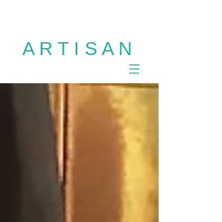
多摩市 美容室 ARTISAN 聖蹟桜ヶ丘 美容室
ARTISAN 多摩市 美容室 アルチザン ヘアサロ
ン カット パーマ カラー サロンモデル
A R T I S A N