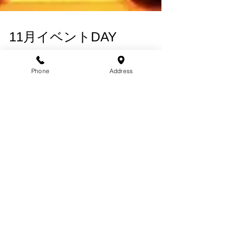
11月イベントDAY
Phone
Address
こんにちは11月ですね今年もあと残り2ヶ月を切りまし
た。朝晩は冷え込みますね。風邪に気をつけてください🤧
今月のイベントDAYのアイテムは 『黒』 です！ オールブ
ラックでも 少し取り入れてもステキな黒 ご来店の際は是非
黒の アイテムでいらして下さい！...