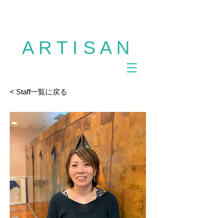
多摩市 美容室 ARTISAN 聖蹟桜ヶ丘 美容室
ARTISAN 多摩市 美容室 アルチザン ヘアサロ
ン カット パーマ カラー サロンモデル
A R T I S A N
< Staff一覧に戻る