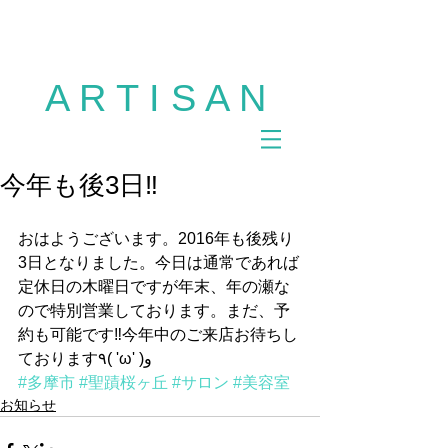
多摩市 美容室 ARTISAN 聖蹟桜ヶ丘 美容室
ARTISAN 多摩市 美容室 アルチザン ヘアサロ
ン カット パーマ カラー サロンモデル
A R T I S A N
今年も後3日‼︎
おはようございます。2016年も後残り
3日となりました。今日は通常であれば
定休日の木曜日ですが年末、年の瀬な
ので特別営業しております。まだ、予
約も可能です‼︎今年中のご来店お待ちし
ております٩( 'ω' )و
#多摩市
#聖蹟桜ヶ丘
#サロン
#美容室
お知らせ