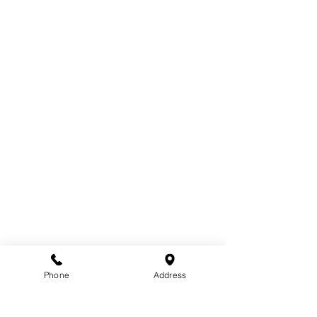
インフォメーション
サロン情報
スタッフ
メニュー
リクルート
ご予約／お問い合わせ
TEL： 0120-72-4681 / 042-376-3594
Phone
Address
ARTISAN/アルチザン