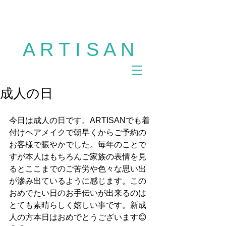
多摩市 美容室 ARTISAN 聖蹟桜ヶ丘 美容室
ARTISAN 多摩市 美容室 アルチザン ヘアサロ
ン カット パーマ カラー サロンモデル
A R T I S A N
成人の日
今日は成人の日です。ARTISANでも着
付けヘアメイクで朝早くからご予約の
お客様で賑やかでした。毎年のことで
すが本人はもちろんご家族の表情を見
るとここまでのご苦労や色々な思い出
が滲み出ているように感じます。この
おめでたい日のお手伝いが出来るのは
とても素晴らしく嬉しい事です。新成
人の方本日はおめでとうございます😊