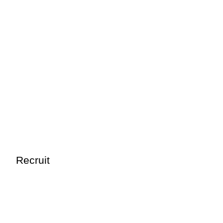
ロン カット パーマ カラー サロ
Recruit