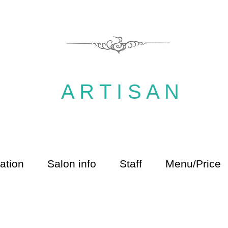
ARTISAN 聖蹟桜ヶ丘 美容室 ARTISAN 多摩市 美容室 アルチザン ヘアサ
A R T I S A N
mation
Salon info
Staff
Menu/Price