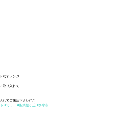
トなオレンジ
に取り入れて
れてご来店下さい(^.^)
ット
#カラー
#聖蹟桜ヶ丘
#多摩市