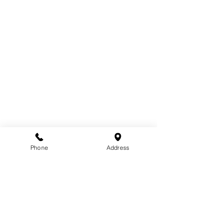
インフォメーション
サロン情報
スタッフ
メニュー
リクルート
Phone
Address
ご予約／お問い合わせ
TEL： 0120-72-4681 / 042-376-3594