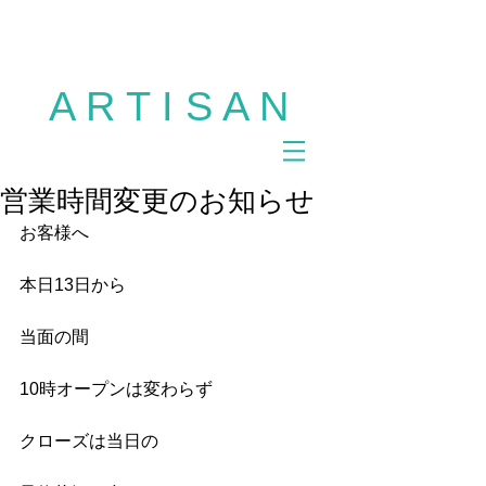
多摩市 美容室 ARTISAN 聖蹟桜ヶ丘 美容室
ARTISAN 多摩市 美容室 アルチザン ヘアサロ
ン カット パーマ カラー サロンモデル
A R T I S A N
営業時間変更のお知らせ
お客様へ
本日13日から
当面の間
10時オープンは変わらず
クローズは当日の