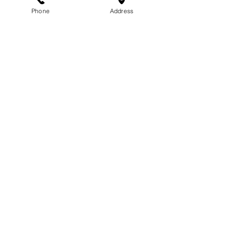
Phone
Address
インフォメーション
サロン情報
スタッフ
メニュー
リクルート
ご予約／お問い合わせ
TEL： 0120-72-4681 / 042-376-3594