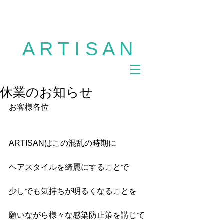
多摩市 美容室 ARTISAN 聖蹟桜ヶ丘 美容室
ARTISAN 多摩市 美容室 アルチザン ヘアサロ
ン カット パーマ カラー サロンモデル
A R T I S A N
休業のお知らせ
お客様各位
ARTISANはこの混乱の時期に
ヘアスタイルを綺麗にすることで
少しでも気持ちが明るくなることを
願いながら様々な感染防止策を講じて